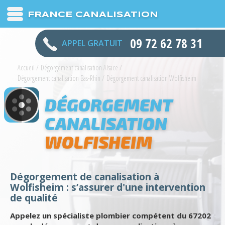
FRANCE CANALISATION
09 72 62 78 31
APPEL GRATUIT
Accueil
/
Dégorgement canalisation Alsace
/
Dégorgement canalisation Bas-Rhin
/
Dégorgement canalisation Wolfisheim
DÉGORGEMENT
CANALISATION
WOLFISHEIM
Dégorgement de canalisation à
Wolfisheim : s’assurer d'une intervention
de qualité
Appelez un spécialiste plombier compétent du 67202