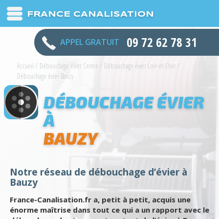
FRANCE CANALISATION
09 72 62 78 31
APPEL GRATUIT
Accueil
/
Débouchage évier Centre
/
Débouchage évier Loir-et-Cher
/
Débouchage évier Bauzy
DÉBOUCHAGE ÉVIER
À
BAUZY
Notre réseau de débouchage d’évier à
Bauzy
France-Canalisation.fr a, petit à petit, acquis une
énorme maîtrise dans tout ce qui a un rapport avec le