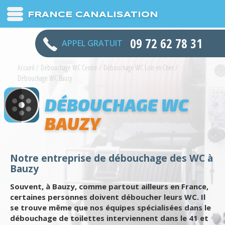
FRANCE CANALISATION
09 72 62 78 31
APPEL GRATUIT
Accueil
/
Débouchage WC Centre
/
Débouchage WC Loir-et-Cher
/
Débouchage WC Bauzy
DÉBOUCHAGE WC
BAUZY
Notre entreprise de débouchage des WC à
Bauzy
Souvent, à Bauzy, comme partout ailleurs en France,
certaines personnes doivent déboucher leurs WC. Il
se trouve même que nos équipes spécialisées dans le
débouchage de toilettes interviennent dans le 41 et