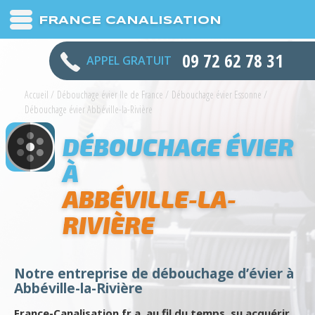
FRANCE CANALISATION
09 72 62 78 31
APPEL GRATUIT
Accueil
/
Débouchage évier Ile de France
/
Débouchage évier Essonne
/
Débouchage évier Abbéville-la-Rivière
DÉBOUCHAGE ÉVIER
À
ABBÉVILLE-LA-
RIVIÈRE
Notre entreprise de débouchage d’évier à
Abbéville-la-Rivière
France-Canalisation.fr a, au fil du temps, su acquérir