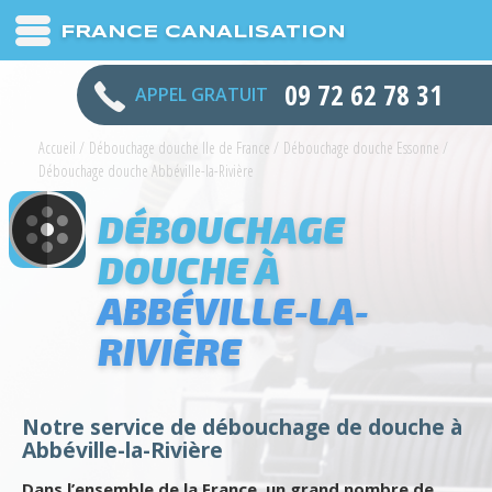
FRANCE CANALISATION
09 72 62 78 31
APPEL GRATUIT
Accueil
/
Débouchage douche Ile de France
/
Débouchage douche Essonne
/
Débouchage douche Abbéville-la-Rivière
DÉBOUCHAGE
DOUCHE À
ABBÉVILLE-LA-
RIVIÈRE
Notre service de débouchage de douche à
Abbéville-la-Rivière
Dans l’ensemble de la France, un grand nombre de