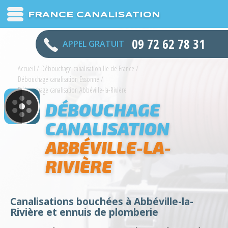
FRANCE CANALISATION
09 72 62 78 31
APPEL GRATUIT
Accueil
/
Débouchage canalisation Ile de France
/
Débouchage canalisation Essonne
/
Débouchage canalisation Abbéville-la-Rivière
DÉBOUCHAGE
CANALISATION
ABBÉVILLE-LA-
RIVIÈRE
Canalisations bouchées à Abbéville-la-
Rivière et ennuis de plomberie