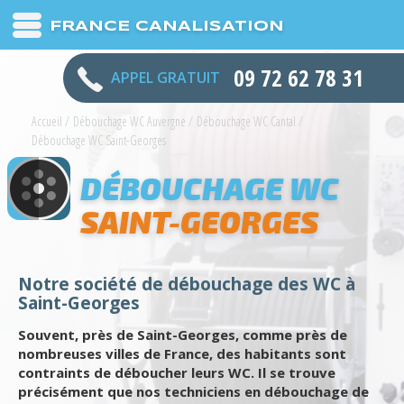
FRANCE CANALISATION
09 72 62 78 31
APPEL GRATUIT
Accueil
/
Débouchage WC Auvergne
/
Débouchage WC Cantal
/
Débouchage WC Saint-Georges
DÉBOUCHAGE WC
SAINT-GEORGES
Notre société de débouchage des WC à
Saint-Georges
Souvent, près de Saint-Georges, comme près de
nombreuses villes de France, des habitants sont
contraints de déboucher leurs WC. Il se trouve
précisément que nos techniciens en débouchage de