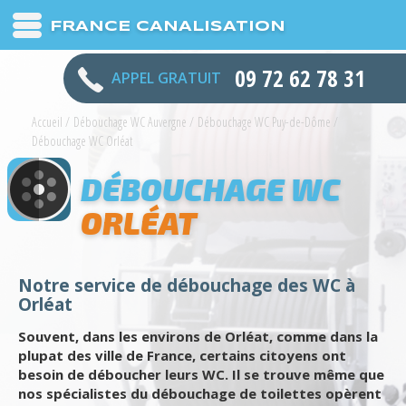
FRANCE CANALISATION
09 72 62 78 31
APPEL GRATUIT
Accueil
/
Débouchage WC Auvergne
/
Débouchage WC Puy-de-Dôme
/
Débouchage WC Orléat
DÉBOUCHAGE WC
ORLÉAT
Notre service de débouchage des WC à
Orléat
Souvent, dans les environs de Orléat, comme dans la
plupat des ville de France, certains citoyens ont
besoin de déboucher leurs WC. Il se trouve même que
nos spécialistes du débouchage de toilettes opèrent