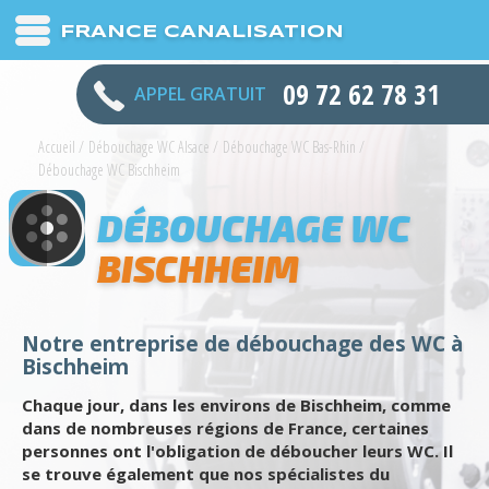
FRANCE CANALISATION
09 72 62 78 31
APPEL GRATUIT
Accueil
/
Débouchage WC Alsace
/
Débouchage WC Bas-Rhin
/
Débouchage WC Bischheim
DÉBOUCHAGE WC
BISCHHEIM
Notre entreprise de débouchage des WC à
Bischheim
Chaque jour, dans les environs de Bischheim, comme
dans de nombreuses régions de France, certaines
personnes ont l'obligation de déboucher leurs WC. Il
se trouve également que nos spécialistes du