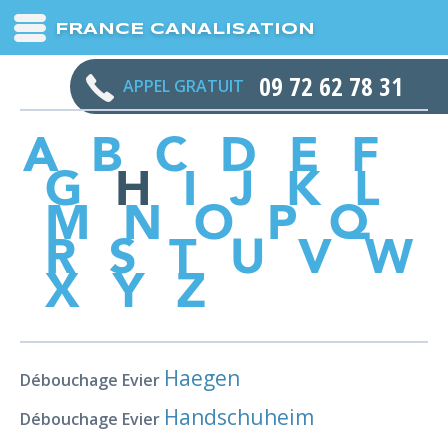
FRANCE CANALISATION
09 72 62 78 31
APPEL GRATUIT
A
B
C
D
E
F
G
H
I
J
K
L
M
N
O
P
Q
R
S
T
U
V
W
X
Y
Z
Haegen
Débouchage Evier
Handschuheim
Débouchage Evier