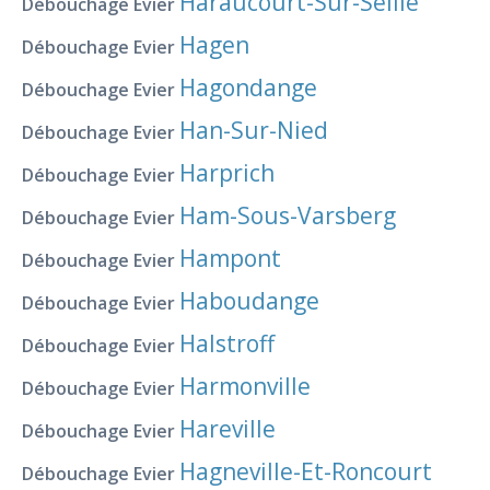
Haraucourt-Sur-Seille
Débouchage Evier
Hagen
Débouchage Evier
Hagondange
Débouchage Evier
Han-Sur-Nied
Débouchage Evier
Harprich
Débouchage Evier
Ham-Sous-Varsberg
Débouchage Evier
Hampont
Débouchage Evier
Haboudange
Débouchage Evier
Halstroff
Débouchage Evier
Harmonville
Débouchage Evier
Hareville
Débouchage Evier
Hagneville-Et-Roncourt
Débouchage Evier