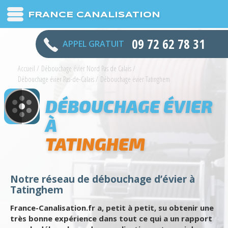
FRANCE CANALISATION
09 72 62 78 31
APPEL GRATUIT
Accueil
/
Débouchage évier Nord Pas de Calais
/
Débouchage évier Pas-de-Calais
/
Débouchage évier Tatinghem
DÉBOUCHAGE ÉVIER
À
TATINGHEM
Notre réseau de débouchage d’évier à
Tatinghem
France-Canalisation.fr a, petit à petit, su obtenir une
très bonne expérience dans tout ce qui a un rapport