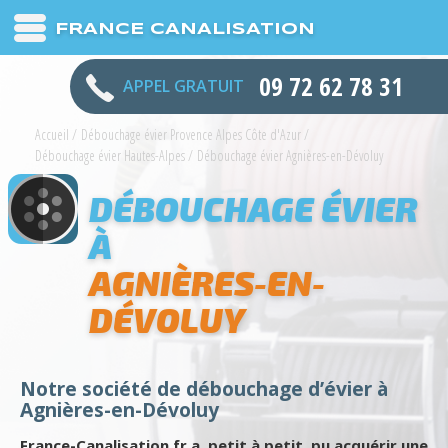
FRANCE CANALISATION
09 72 62 78 31
APPEL GRATUIT
Accueil
/
Débouchage évier Provence Alpes Côte d'Azur
/
Débouchage évier Hautes-Alpes
/
Débouchage évier Agnières-en-Dévoluy
DÉBOUCHAGE ÉVIER
À
AGNIÈRES-EN-
DÉVOLUY
Notre société de débouchage d’évier à
Agnières-en-Dévoluy
France-Canalisation.fr a, petit à petit, pu acquérir une