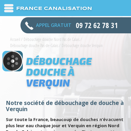
FRANCE CANALISATION
09 72 62 78 31
APPEL GRATUIT
Accueil
/
Débouchage douche Nord Pas de Calais
/
Débouchage douche Pas-de-Calais
/
Débouchage douche Verquin
DÉBOUCHAGE
DOUCHE À
VERQUIN
Notre société de débouchage de douche à
Verquin
Sur toute la France, beaucoup de douches n’évacuent
plus leur eau chaque jour et Verquin en région Nord