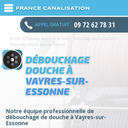
FRANCE CANALISATION
09 72 62 78 31
APPEL GRATUIT
Accueil
/
Débouchage douche Ile de France
/
Débouchage douche Essonne
/
Débouchage douche Vayres-sur-Essonne
DÉBOUCHAGE
DOUCHE À
VAYRES-SUR-
ESSONNE
Notre équipe professionnelle de
débouchage de douche à Vayres-sur-
Essonne