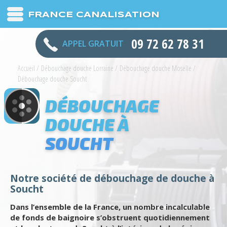
FRANCE CANALISATION
09 72 62 78 31
APPEL GRATUIT
Accueil
/
Débouchage douche Lorraine
/
Débouchage douche Moselle
/
Débouchage douche Soucht
DÉBOUCHAGE
DOUCHE À
SOUCHT
Notre société de débouchage de douche à
Soucht
Dans l’ensemble de la France, un nombre incalculable
de fonds de baignoire s’obstruent quotidiennement