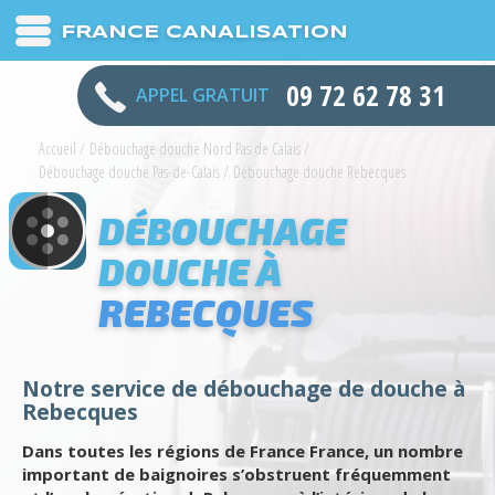
FRANCE CANALISATION
09 72 62 78 31
APPEL GRATUIT
Accueil
/
Débouchage douche Nord Pas de Calais
/
Débouchage douche Pas-de-Calais
/
Débouchage douche Rebecques
DÉBOUCHAGE
DOUCHE À
REBECQUES
Notre service de débouchage de douche à
Rebecques
Dans toutes les régions de France France, un nombre
important de baignoires s’obstruent fréquemment