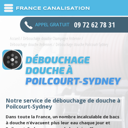
FRANCE CANALISATION
09 72 62 78 31
APPEL GRATUIT
Accueil
/
Débouchage douche Champagne Ardenne
/
Débouchage douche Ardennes
/
Débouchage douche Poilcourt-Sydney
DÉBOUCHAGE
DOUCHE À
POILCOURT-SYDNEY
Notre service de débouchage de douche à
Poilcourt-Sydney
Dans toute la France, un nombre incalculable de bacs
à douche n’évacuent plus leur eau chaque jour et