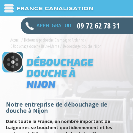
FRANCE CANALISATION
09 72 62 78 31
APPEL GRATUIT
Accueil
/
Débouchage douche Champagne Ardenne
/
Débouchage douche Haute-Marne
/
Débouchage douche Nijon
DÉBOUCHAGE
DOUCHE À
NIJON
Notre entreprise de débouchage de
douche à Nijon
Dans toute la France, un nombre important de
baignoires se bouchent quotidiennement et les