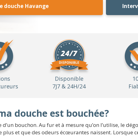
e douche Havange
Inter
ions
Disponible
1
ureurs
7J7 & 24H/24
Fia
ma douche est bouchée?
e d’un bouchon. Au fur et à mesure qu’on l’utilise, le dé
e plus et que des odeurs écœurantes naissent. Lorsque c