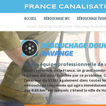
FRANCE CANALISAT
ACCUEIL
DÉBOUCHAGE WC
DÉBOUCHAGE ÉVIE
Accueil
/
Débouchage douche Lorraine
/
Débouchage douche Mose
DÉBOUCHAGE DOUC
HAVANGE
Notre équipe professionnelle de
Dans l’ensemble de la France, un grand nombre
Lorraine est aussi touchée par ce problème. 
l’intérieur du 57305 également dans toutes le
débouchage renommée qui agira immédiatement
des 9.65 km² sur lesquels s’étend la ville de H