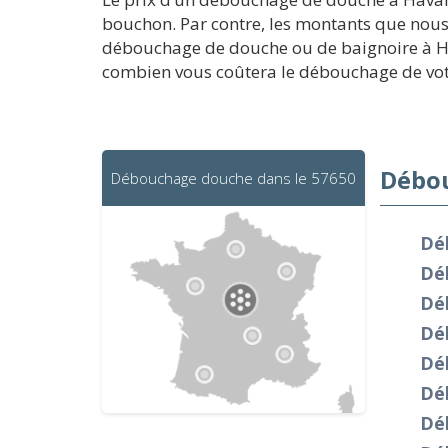
bouchon. Par contre, les montants que nous
débouchage de douche ou de baignoire à Ha
combien vous coûtera le débouchage de vo
Débou
Débouchage douche dans le 57650
Dé
Dé
Dé
Dé
Dé
Dé
Dé