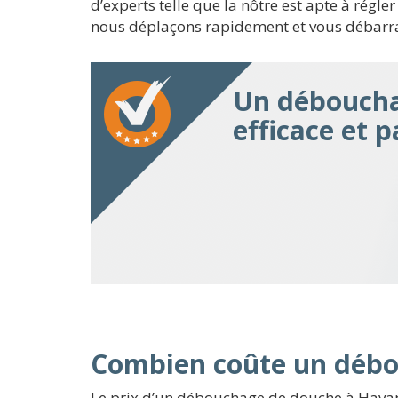
d’experts telle que la nôtre est apte à rég
nous déplaçons rapidement et vous débarra
Un déboucha
efficace et 
Combien coûte un déb
Le prix d’un débouchage de douche à Havange