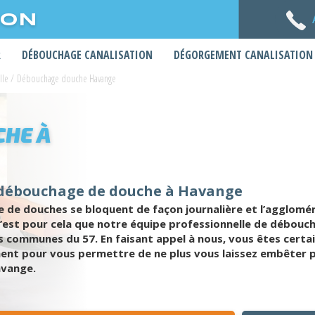
ION
R
DÉBOUCHAGE CANALISATION
DÉGORGEMENT CANALISATION
lle
/
Débouchage douche Havange
HE À
 débouchage de douche à Havange
 de douches se bloquent de façon journalière et l’agglomér
C’est pour cela que notre équipe professionnelle de débouc
s communes du 57. En faisant appel à nous, vous êtes certai
 pour vous permettre de ne plus vous laissez embêter pa
avange.