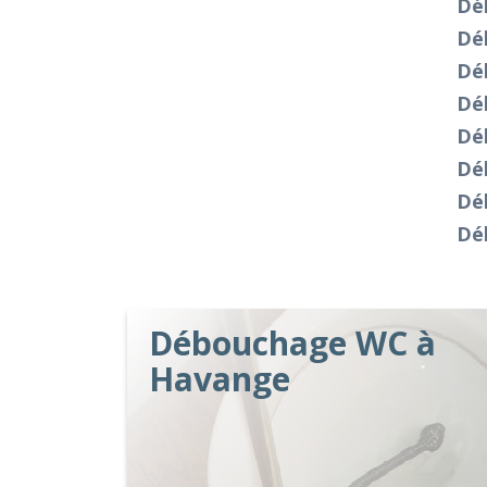
Dé
Dé
Dé
Dé
Dé
Dé
Dé
Dé
Débouchage WC à
Havange