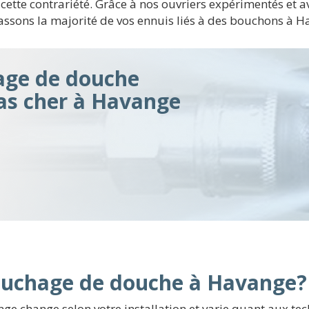
ler cette contrariété. Grâce à nos ouvriers expérimentés 
ssons la majorité de vos ennuis liés à des bouchons à H
ge de douche
pas cher à Havange
ouchage de douche à Havange?
 change selon votre installation et varie quant aux tech