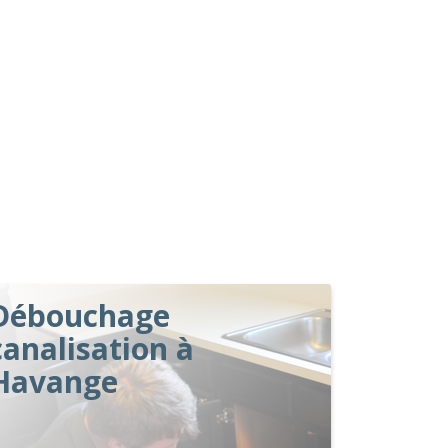
Débouchage
canalisation à
Havange