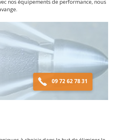
et avec nos équipements de performance, nous
avange.
09 72 62 78 31
niques à choisir dans le but de éliminer le