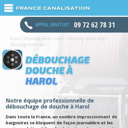
FRANCE CANALISATION
09 72 62 78 31
APPEL GRATUIT
Accueil
/
Débouchage douche Lorraine
/
Débouchage douche Vosges
/
Débouchage douche Harol
DÉBOUCHAGE
DOUCHE À
HAROL
Notre équipe professionnelle de
débouchage de douche à Harol
Dans toute la France, un nombre impressionnant de
baignoires se bloquent de façon journalière et les