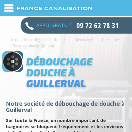
FRANCE CANALISATION
09 72 62 78 31
APPEL GRATUIT
Accueil
/
Débouchage douche Ile de France
/
Débouchage douche Essonne
/
Débouchage douche Guillerval
DÉBOUCHAGE
DOUCHE À
GUILLERVAL
Notre société de débouchage de douche à
Guillerval
Sur toute la France, un nombre important de
baignoires se bloquent fréquemment et les environs