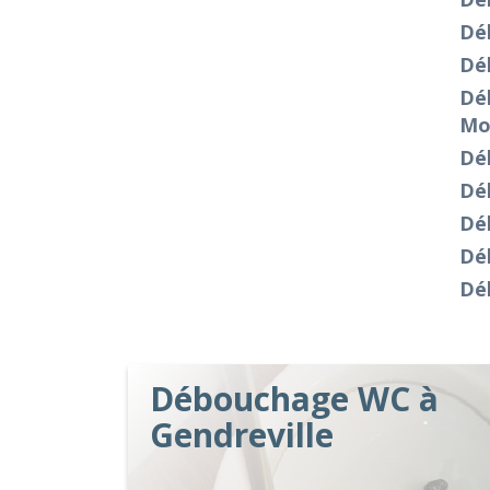
Dé
Dé
Dé
Mo
Dé
Dé
Dé
Dé
Dé
Débouchage WC à
Gendreville