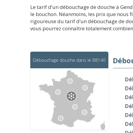
Le tarif d’un débouchage de douche à Gendre
le bouchon. Néanmoins, les prix que nous fi
rigoureuse du tarif d’un débouchage de dou
vous pourrez connaître totalement combien
Débou
Débouchage douche dans le 88140
Dé
Dé
Dé
Dé
Dé
Dé
Dé