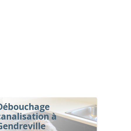
Débouchage
canalisation à
Gendreville