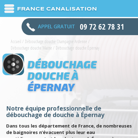
FRANCE CANALISATION
09 72 62 78 31
APPEL GRATUIT
Accueil
/
Débouchage douche Champagne Ardenne
/
Débouchage douche Marne
/
Débouchage douche Épernay
DÉBOUCHAGE
DOUCHE À
ÉPERNAY
Notre équipe professionnelle de
débouchage de douche à Épernay
Dans tous les département de France, de nombreuses
de baignoires n’évacuent plus leur eau