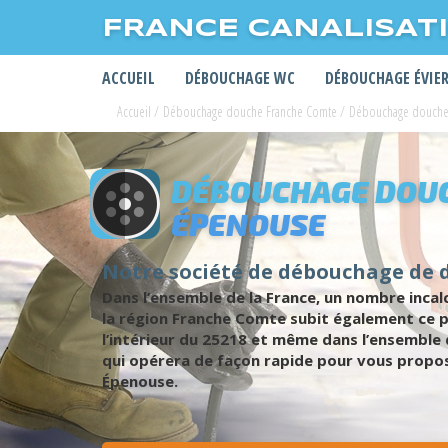
FRANCE CANALISAT
ACCUEIL
DÉBOUCHAGE WC
DÉBOUCHAGE ÉVIE
Accueil
/
Débouchage douche Franche Comte
/
Débouchage douch
DÉBOUCHAGE DOUC
ÉPENOUSE
Notre société de débouchage de 
Dans l’ensemble de la France, un nombre inca
la région Franche Comte subit également ce 
l’intérieur du 25218 et même dans l’ensemble 
qui opérera de façon rapide pour vous propose
Épenouse.