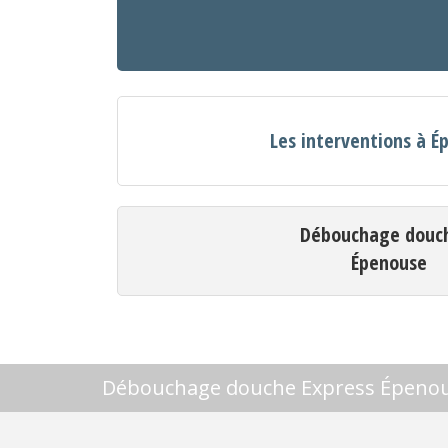
Les interventions à 
Débouchage douc
Épenouse
Débouchage douche Express Épeno