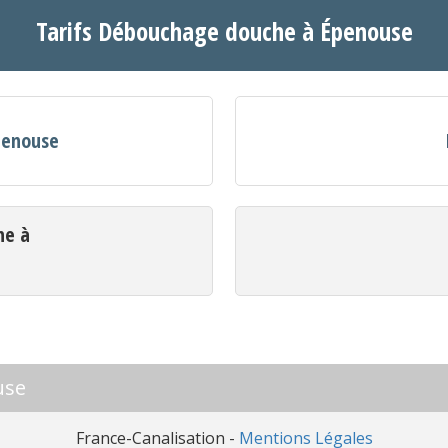
Tarifs Débouchage douche à Épenouse
Épenouse
he à
use
France-Canalisation -
Mentions Légales