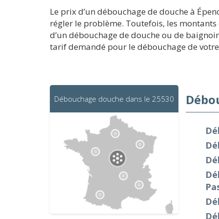
Le prix d’un débouchage de douche à Épenou
régler le problème. Toutefois, les montants 
d’un débouchage de douche ou de baignoire 
tarif demandé pour le débouchage de votr
Débou
Débouchage douche dans le 25530
Dé
Dé
Dé
Dé
Pa
Dé
Dé