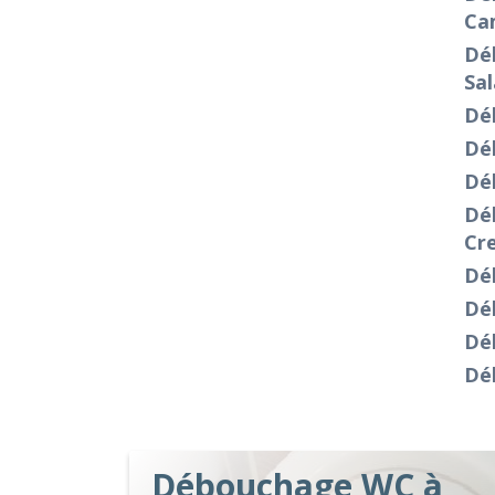
Ca
Dé
Sal
Dé
Dé
Dé
Dé
Cr
Dé
Dé
Dé
Dé
Débouchage WC à