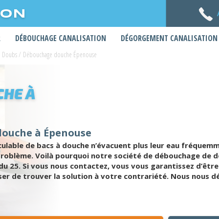
ION
R
DÉBOUCHAGE CANALISATION
DÉGORGEMENT CANALISATION
e Doubs
/
Débouchage douche Épenouse
HE À
douche à Épenouse
lculable de bacs à douche n’évacuent plus leur eau fréquem
problème. Voilà pourquoi notre société de débouchage de d
du 25. Si vous nous contactez, vous vous garantissez d’êtr
r de trouver la solution à votre contrariété. Nous nous dép