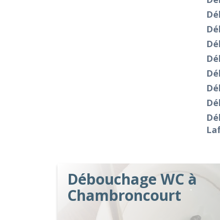
Déb
Dé
Dé
Dé
Dé
Dé
Dé
Dé
La
Débouchage WC à
Chambroncourt