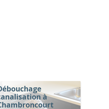
Débouchage
canalisation à
Chambroncourt