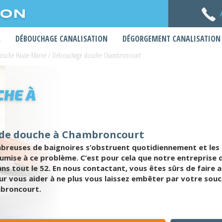
ION
R
DÉBOUCHAGE CANALISATION
DÉGORGEMENT CANALISATION
ouche Haute-Marne
/
Débouchage douche Chambroncourt
HE À
 de douche à Chambroncourt
breuses de baignoires s’obstruent quotidiennement et les
ise à ce problème. C’est pour cela que notre entreprise 
dans tout le 52. En nous contactant, vous êtes sûrs de fair
r vous aider à ne plus vous laissez embêter par votre souc
ambroncourt.