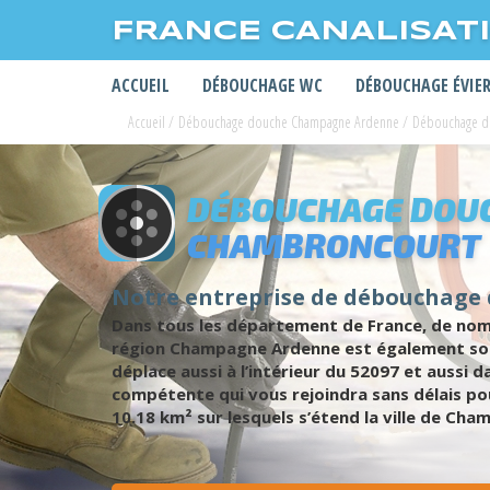
FRANCE CANALISAT
ACCUEIL
DÉBOUCHAGE WC
DÉBOUCHAGE ÉVIE
Accueil
/
Débouchage douche Champagne Ardenne
/
Débouchage d
DÉBOUCHAGE DOUC
CHAMBRONCOURT
Notre entreprise de débouchage
Dans tous les département de France, de nom
région Champagne Ardenne est également soum
déplace aussi à l’intérieur du 52097 et aussi 
compétente qui vous rejoindra sans délais pou
10.18 km² sur lesquels s’étend la ville de Ch