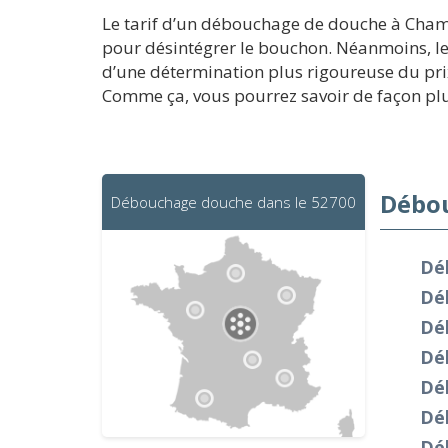
Le tarif d’un débouchage de douche à Chamb
pour désintégrer le bouchon. Néanmoins, le
d’une détermination plus rigoureuse du pri
Comme ça, vous pourrez savoir de façon pl
Débou
Débouchage douche dans le 52700
Dé
Dé
Dé
Dé
Dé
Dé
Dé