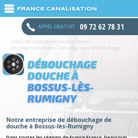
FRANCE CANALISATION
09 72 62 78 31
APPEL GRATUIT
Accueil
/
Débouchage douche Champagne Ardenne
/
Débouchage douche Ardennes
/
Débouchage douche Bossus-lès-Rumigny
DÉBOUCHAGE
DOUCHE À
BOSSUS-LÈS-
RUMIGNY
Notre entreprise de débouchage de
douche à Bossus-lès-Rumigny
Dans toutes les régions de France France, beaucoup