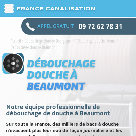
FRANCE CANALISATION
09 72 62 78 31
APPEL GRATUIT
Accueil
/
Débouchage douche Bourgogne
/
Débouchage douche Yonne
/
Débouchage douche Beaumont
DÉBOUCHAGE
DOUCHE À
BEAUMONT
Notre équipe professionnelle de
débouchage de douche à Beaumont
Sur toute la France, des milliers de bacs à douche
n’évacuent plus leur eau de façon journalière et les