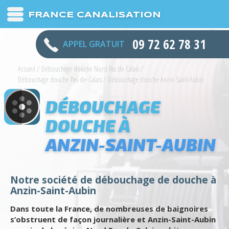
FRANCE CANALISATION
09 72 62 78 31
APPEL GRATUIT
Accueil
/
Débouchage douche Nord Pas de Calais
/
Débouchage douche Pas-de-Calais
/
Débouchage douche Anzin-Saint-Aubin
DÉBOUCHAGE
DOUCHE À
ANZIN-SAINT-AUBIN
Notre société de débouchage de douche à
Anzin-Saint-Aubin
Dans toute la France, de nombreuses de baignoires
s’obstruent de façon journalière et Anzin-Saint-Aubin