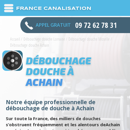
FRANCE CANALISATION
09 72 62 78 31
APPEL GRATUIT
Accueil
/
Débouchage douche Lorraine
/
Débouchage douche Moselle
/
Débouchage douche Achain
DÉBOUCHAGE
DOUCHE À
ACHAIN
Notre équipe professionnelle de
débouchage de douche à Achain
Sur toute la France, des milliers de douches
s’obstruent fréquemment et les alentours deAchain