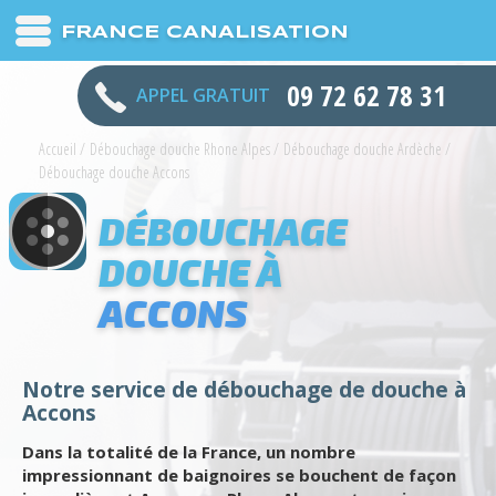
FRANCE CANALISATION
09 72 62 78 31
APPEL GRATUIT
Accueil
/
Débouchage douche Rhone Alpes
/
Débouchage douche Ardèche
/
Débouchage douche Accons
DÉBOUCHAGE
DOUCHE À
ACCONS
Notre service de débouchage de douche à
Accons
Dans la totalité de la France, un nombre
impressionnant de baignoires se bouchent de façon