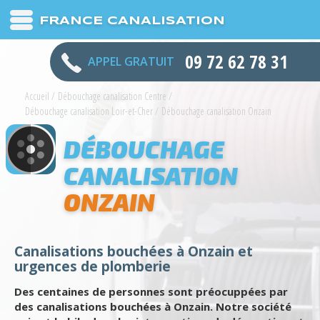
FRANCE CANALISATION
09 72 62 78 31
APPEL GRATUIT
Accueil
/
Débouchage canalisation Centre
/
Débouchage canalisation Loir-et-Cher
/
Débouchage canalisation Onzain
DÉBOUCHAGE
CANALISATION
ONZAIN
Canalisations bouchées à Onzain et
urgences de plomberie
Des centaines de personnes sont préocuppées par
des canalisations bouchées à Onzain. Notre société