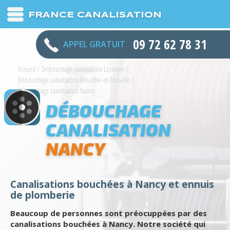
FRANCE CANALISATION
09 72 62 78 31
APPEL GRATUIT
Accueil
/
Débouchage canalisation Lorraine
/
Débouchage canalisation Meurthe-et-Moselle
/
Débouchage canalisation Nancy
DÉBOUCHAGE
CANALISATION
NANCY
Canalisations bouchées à Nancy et ennuis
de plomberie
Beaucoup de personnes sont préocuppées par des
canalisations bouchées à Nancy. Notre société qui