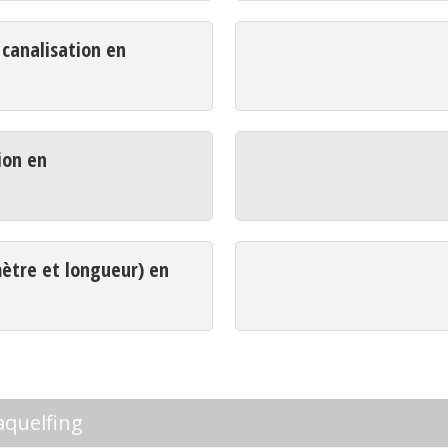
analisation en
ion en
mètre et longueur) en
aquelfing