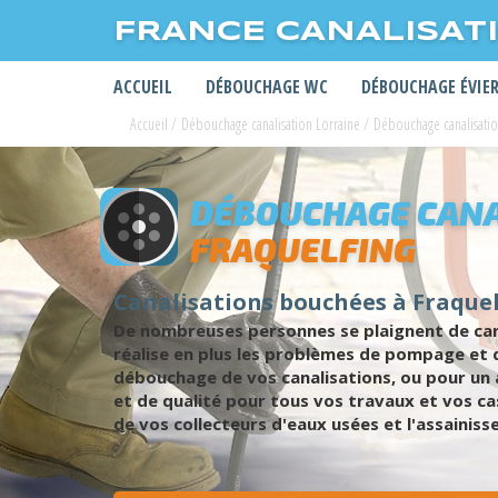
FRANCE CANALISAT
ACCUEIL
DÉBOUCHAGE WC
DÉBOUCHAGE ÉVIE
Accueil
/
Débouchage canalisation Lorraine
/
Débouchage canalisati
DÉBOUCHAGE CANA
FRAQUELFING
Canalisations bouchées à Fraquel
De nombreuses personnes se plaignent de cana
réalise en plus les problèmes de pompage et de
débouchage de vos canalisations, ou pour un a
et de qualité pour tous vos travaux et vos ca
de vos collecteurs d'eaux usées et l'assainiss