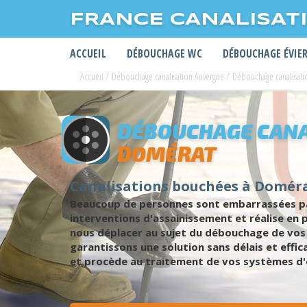
FRANCE CANALISAT
ACCUEIL
DÉBOUCHAGE WC
DÉBOUCHAGE ÉVIE
Accueil
/
Débouchage canalisation Auvergne
/
Débouchage canalisatio
DÉBOUCHAGE CANA
DOMÉRAT
Canalisations bouchées à Domérat
Beaucoup de personnes sont embarrassées par
interventions d'assainissement et réalise e
nous déplacer au sujet du débouchage de vos 
garantissons une solution sans délais et effi
et procède au traitement de vos systèmes d'é