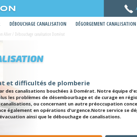
ION
R
DÉBOUCHAGE CANALISATION
DÉGORGEMENT CANALISATION
n Allier
/
Débouchage canalisation Domérat
LISATION
 et difficultés de plomberie
 des canalisations bouchées à Domérat. Notre équipe d'e
n plus les problèmes de désembourbage et de curage en ré
canalisations, ou concernant un autre préoccupation conce
cace également en opérations d'urgence.Notre service se dép
vacuation ainsi que le débouchage de canalisations.