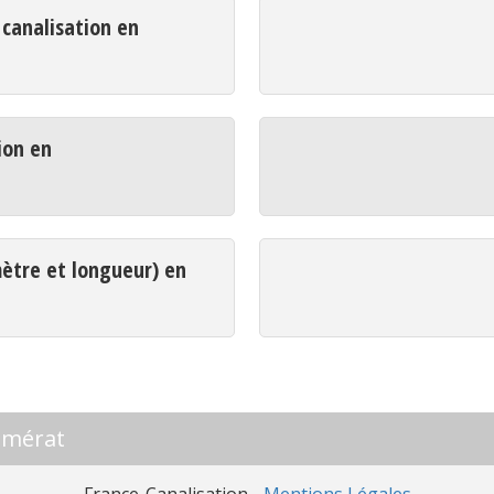
analisation en
ion en
mètre et longueur) en
omérat