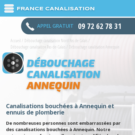
FRANCE CANALISATION
09 72 62 78 31
APPEL GRATUIT
Accueil
/
Débouchage canalisation Nord Pas de Calais
/
Débouchage canalisation Pas-de-Calais
/
Débouchage canalisation Annequin
DÉBOUCHAGE
CANALISATION
ANNEQUIN
Canalisations bouchées à Annequin et
ennuis de plomberie
De nombreuses personnes sont embarrassées par
des canalisations bouchées à Annequin. Notre