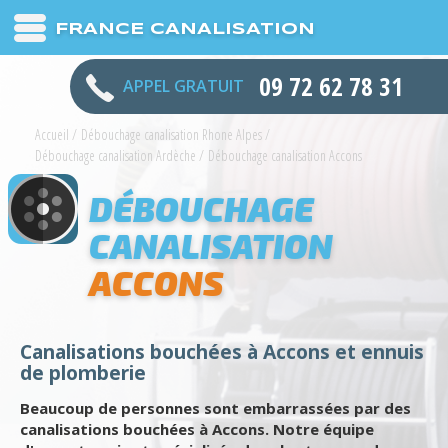
FRANCE CANALISATION
09 72 62 78 31
APPEL GRATUIT
Accueil
/
Débouchage canalisation Rhone Alpes
/
Débouchage canalisation Ardèche
/
Débouchage canalisation Accons
DÉBOUCHAGE
CANALISATION
ACCONS
Canalisations bouchées à Accons et ennuis
de plomberie
Beaucoup de personnes sont embarrassées par des
canalisations bouchées à Accons. Notre équipe