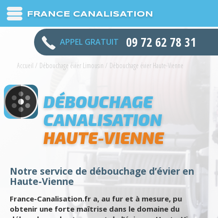
FRANCE CANALISATION
09 72 62 78 31
APPEL GRATUIT
Accueil
/
Débouchage évier Limousin
/
Débouchage évier Haute-Vienne
DÉBOUCHAGE
CANALISATION
HAUTE-VIENNE
Notre service de débouchage d’évier en
Haute-Vienne
France-Canalisation.fr a, au fur et à mesure, pu
obtenir une forte maîtrise dans le domaine du