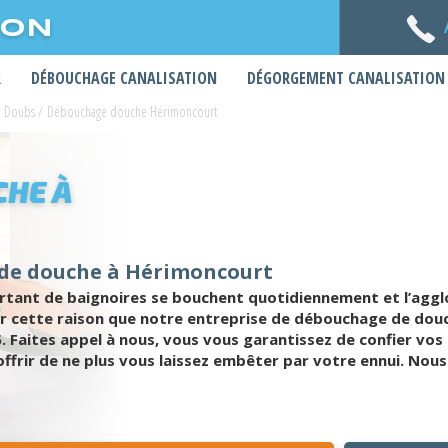
ION
R
DÉBOUCHAGE CANALISATION
DÉGORGEMENT CANALISATION
e Doubs
/
Débouchage douche Hérimoncourt
HE À
 de douche à Hérimoncourt
ortant de baignoires se bouchent quotidiennement et l’agg
r cette raison que notre entreprise de débouchage de douc
5. Faites appel à nous, vous vous garantissez de confier vo
frir de ne plus vous laissez embêter par votre ennui. Nous