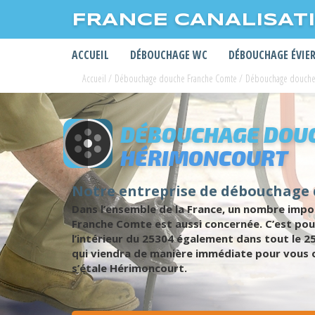
FRANCE CANALISAT
ACCUEIL
DÉBOUCHAGE WC
DÉBOUCHAGE ÉVIE
Accueil
/
Débouchage douche Franche Comte
/
Débouchage douch
DÉBOUCHAGE DOUC
HÉRIMONCOURT
Notre entreprise de débouchage
Dans l’ensemble de la France, un nombre imp
Franche Comte est aussi concernée. C’est pou
l’intérieur du 25304 également dans tout le 2
qui viendra de manière immédiate pour vous of
s’étale Hérimoncourt.