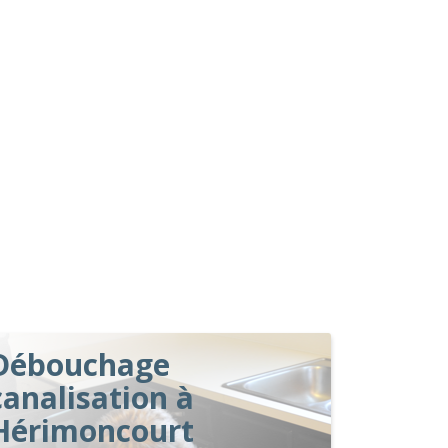
Débouchage
canalisation à
Hérimoncourt