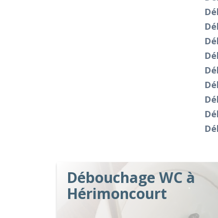
Dé
Dé
Dé
Dé
Dé
Dé
Dé
Dé
Dé
Débouchage WC à
Hérimoncourt