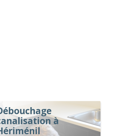
Débouchage
canalisation à
Hériménil