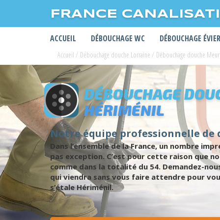
FRANCE CANALISAT
ACCUEIL
DÉBOUCHAGE WC
DÉBOUCHAGE ÉVIE
Accueil
/
Débouchage douche Lorraine
/
Débouchage douche Meurt
DÉBOUCHAGE DOUC
HÉRIMÉNIL
Notre équipe professionnelle de
Dans l’ensemble de la France, un nombre impre
pas exception. C’est pour cette raison que n
comme dans la totalité du 54. Demandez-nous
qui viendra sans vous faire attendre pour vou
s’étale Hériménil.