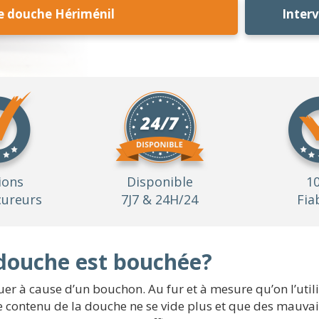
 douche Hériménil
Inter
ions
Disponible
1
ureurs
7J7 & 24H/24
Fia
douche est bouchée?
quer à cause d’un bouchon. Au fur et à mesure qu’on l’uti
e le contenu de la douche ne se vide plus et que des mauv