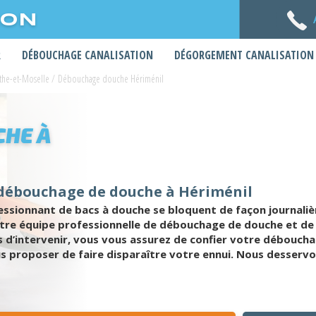
ION
R
DÉBOUCHAGE CANALISATION
DÉGORGEMENT CANALISATION
he-et-Moselle
/
Débouchage douche Hériménil
HE À
 débouchage de douche à Hériménil
ssionnant de bacs à douche se bloquent de façon journalière
otre équipe professionnelle de débouchage de douche et de 
 d’intervenir, vous vous assurez de confier votre débou
s proposer de faire disparaître votre ennui. Nous desservon