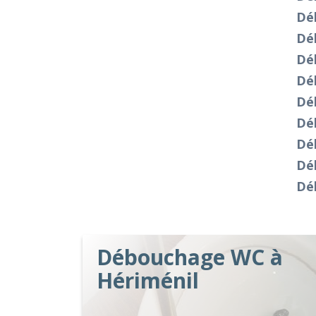
Dé
Dé
Dé
Dé
Dé
Dé
Dé
Dé
Dé
Débouchage WC à
Hériménil