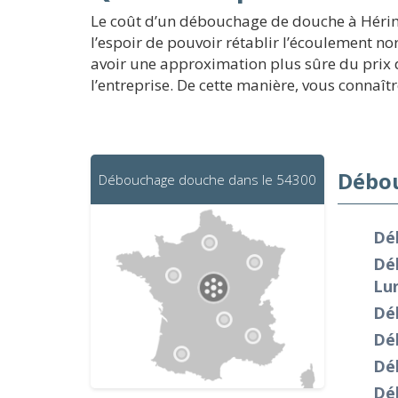
Le coût d’un débouchage de douche à Hérimé
l’espoir de pouvoir rétablir l’écoulement no
avoir une approximation plus sûre du prix 
l’entreprise. De cette manière, vous conna
Débou
Débouchage douche dans le 54300
Dé
Dé
Lun
Dé
Dé
Dé
Dé