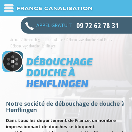
FRANCE CANALISATION
09 72 62 78 31
APPEL GRATUIT
Accueil
/
Débouchage douche Alsace
/
Débouchage douche Haut-Rhin
/
Débouchage douche Henflingen
DÉBOUCHAGE
DOUCHE À
HENFLINGEN
Notre société de débouchage de douche à
Henflingen
Dans tous les département de France, un nombre
impressionnant de douches se bloquent