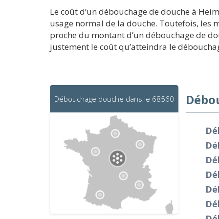
Le coût d’un débouchage de douche à Heimer
usage normal de la douche. Toutefois, les mo
proche du montant d’un débouchage de douche
justement le coût qu’atteindra le déboucha
Débou
Débouchage douche dans le 68560
Dé
Dé
Dé
Dé
Dé
Dé
Dé