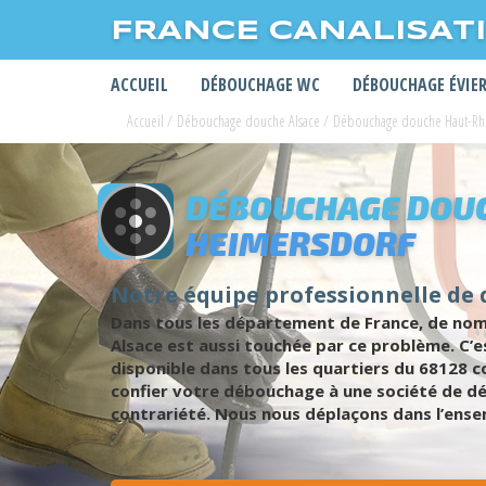
FRANCE CANALISAT
ACCUEIL
DÉBOUCHAGE WC
DÉBOUCHAGE ÉVIE
Accueil
/
Débouchage douche Alsace
/
Débouchage douche Haut-Rh
DÉBOUCHAGE DOUC
HEIMERSDORF
Notre équipe professionnelle de
Dans tous les département de France, de nom
Alsace est aussi touchée par ce problème. C’
disponible dans tous les quartiers du 68128
confier votre débouchage à une société de d
contrariété. Nous nous déplaçons dans l’ensem