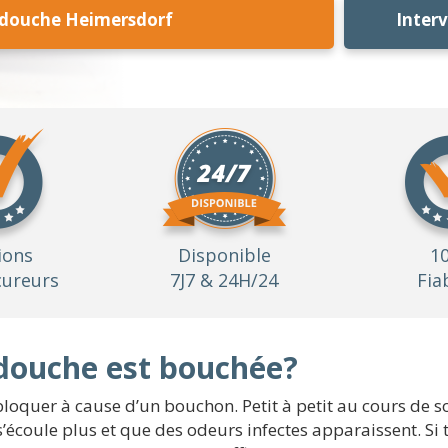
douche Heimersdorf
Inter
ions
Disponible
1
ureurs
7J7 & 24H/24
Fia
douche est bouchée?
loquer à cause d’un bouchon. Petit à petit au cours de son
s’écoule plus et que des odeurs infectes apparaissent. Si t