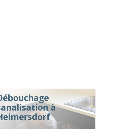
Débouchage
canalisation à
Heimersdorf