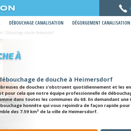
ION
R
DÉBOUCHAGE CANALISATION
DÉGORGEMENT CANALISATION
in
/
Débouchage douche Heimersdorf
HE À
 débouchage de douche à Heimersdorf
breuses de douches s’obstruent quotidiennement et les env
est pour cela que notre équipe professionnelle de déboucha
 comme dans toutes les communes du 68. En demandant une i
ébouchage honnête qui vous rejoindra de façon rapide pou
ble des 7.59 km² de la ville de Heimersdorf.