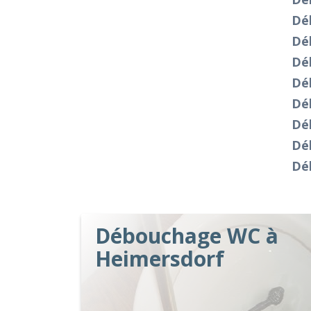
Dé
Dé
Dé
Dé
Dé
Dé
Dé
Dé
Débouchage WC à
Heimersdorf