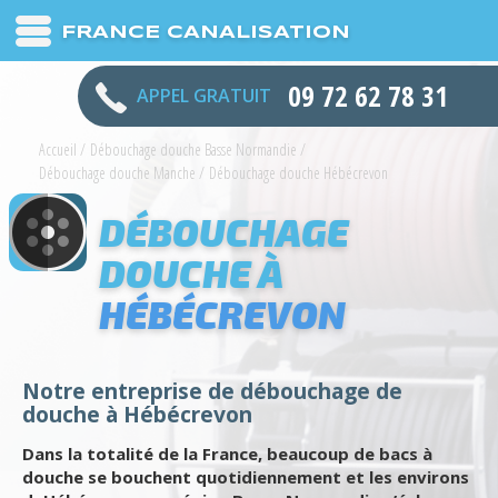
FRANCE CANALISATION
09 72 62 78 31
APPEL GRATUIT
Accueil
/
Débouchage douche Basse Normandie
/
Débouchage douche Manche
/
Débouchage douche Hébécrevon
DÉBOUCHAGE
DOUCHE À
HÉBÉCREVON
Notre entreprise de débouchage de
douche à Hébécrevon
Dans la totalité de la France, beaucoup de bacs à
douche se bouchent quotidiennement et les environs