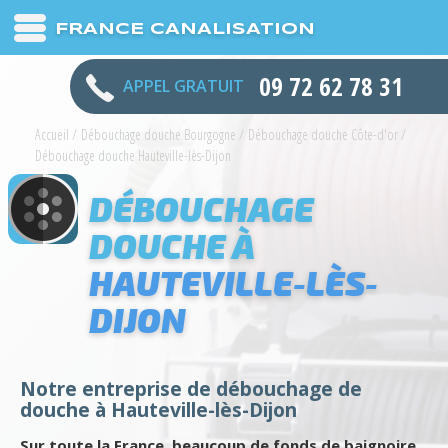
FRANCE CANALISATION
09 72 62 78 31
APPEL GRATUIT
Accueil
/
Débouchage douche Bourgogne
/
Débouchage douche Côte-d'or
/
Débouchage douche Hauteville-lès-Dijon
DÉBOUCHAGE
DOUCHE À
HAUTEVILLE-LÈS-
DIJON
Notre entreprise de débouchage de
douche à Hauteville-lès-Dijon
Sur toute la France, beaucoup de fonds de baignoire