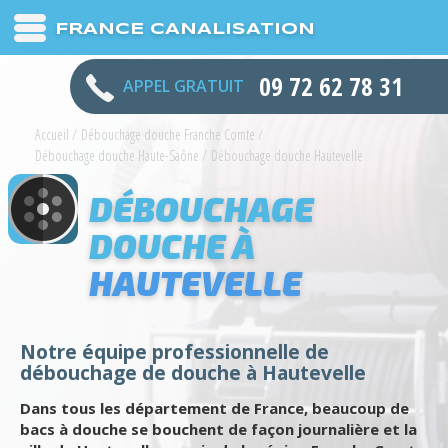
FRANCE CANALISATION
09 72 62 78 31
APPEL GRATUIT
Accueil
/
Débouchage douche Franche Comte
/
Débouchage douche Haute-Saône
/
Débouchage douche Hautevelle
DÉBOUCHAGE
DOUCHE À
HAUTEVELLE
Notre équipe professionnelle de
débouchage de douche à Hautevelle
Dans tous les département de France, beaucoup de
bacs à douche se bouchent de façon journalière et la