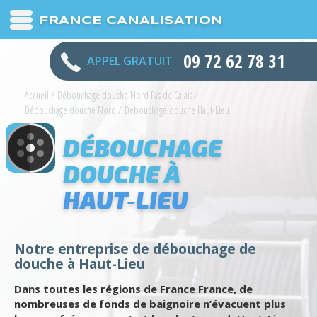
FRANCE CANALISATION
09 72 62 78 31
APPEL GRATUIT
Accueil
/
Débouchage douche Nord Pas de Calais
/
Débouchage douche Nord
/
Débouchage douche Haut-Lieu
DÉBOUCHAGE
DOUCHE À
HAUT-LIEU
Notre entreprise de débouchage de
douche à Haut-Lieu
Dans toutes les régions de France France, de
nombreuses de fonds de baignoire n’évacuent plus