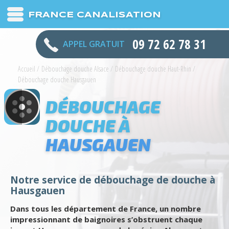
FRANCE CANALISATION
09 72 62 78 31
APPEL GRATUIT
Accueil
/
Débouchage douche Alsace
/
Débouchage douche Haut-Rhin
/
Débouchage douche Hausgauen
DÉBOUCHAGE
DOUCHE À
HAUSGAUEN
Notre service de débouchage de douche à
Hausgauen
Dans tous les département de France, un nombre
impressionnant de baignoires s’obstruent chaque