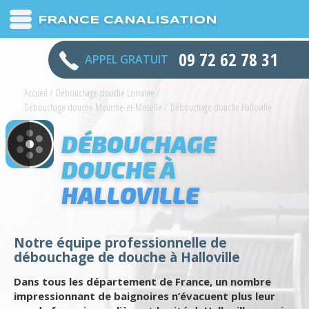
FRANCE CANALISATION
09 72 62 78 31
APPEL GRATUIT
Accueil
/
Débouchage douche Lorraine
/
Débouchage douche Meurthe-et-Moselle
/
Débouchage douche Halloville
DÉBOUCHAGE
DOUCHE À
HALLOVILLE
Notre équipe professionnelle de
débouchage de douche à Halloville
Dans tous les département de France, un nombre
impressionnant de baignoires n’évacuent plus leur