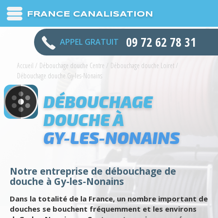
FRANCE CANALISATION
09 72 62 78 31
APPEL GRATUIT
Accueil
/
Débouchage douche Centre
/
Débouchage douche Loiret
/
Débouchage douche Gy-les-Nonains
DÉBOUCHAGE
DOUCHE À
GY-LES-NONAINS
Notre entreprise de débouchage de
douche à Gy-les-Nonains
Dans la totalité de la France, un nombre important de
douches se bouchent fréquemment et les environs