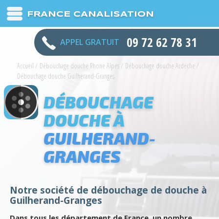
FRANCE CANALISATION
09 72 62 78 31
APPEL GRATUIT
Accueil
/
Débouchage douche Rhone Alpes
/
Débouchage douche Ardèche
/
Débouchage douche Guilherand-Granges
DÉBOUCHAGE
DOUCHE À
GUILHERAND-
GRANGES
Notre société de débouchage de douche à
Guilherand-Granges
Dans tous les département de France, un nombre