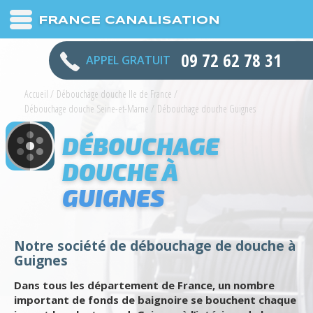
FRANCE CANALISATION
09 72 62 78 31
APPEL GRATUIT
Accueil
/
Débouchage douche Ile de France
/
Débouchage douche Seine-et-Marne
/
Débouchage douche Guignes
DÉBOUCHAGE
DOUCHE À
GUIGNES
Notre société de débouchage de douche à
Guignes
Dans tous les département de France, un nombre
important de fonds de baignoire se bouchent chaque